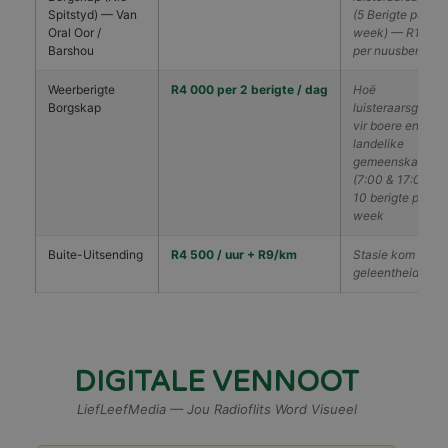
Spitstyd) — Van
(5 Berigte per
Oral Oor /
week) — R125
Barshou
per nuusberig
Weerberigte
R4 000 per 2 berigte / dag
Hoë
Borgskap
luisteraarsgetall
vir boere en
landelike
gemeenskap
(7:00 & 17:00) —
10 berigte per
week
Buite-Uitsending
R4 500 / uur + R9/km
Stasie kom na jo
geleentheid
DIGITALE VENNOOT
LiefLeefMedia — Jou Radioflits Word Visueel