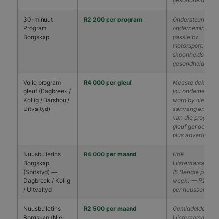
gesondheid
30-minuut
R2 200 per program
Ondersteun jou
Program
onderneming se
Borgskap
passie bv.
motorsport,
skoonheidsorg,
gesondheid
Volle program
R4 000 per gleuf
Meeste dekking,
gleuf (Dagbreek /
jou onderneming
Kollig / Barshou /
word by die
Uitvaltyd)
aanvang en slot
van die program
gleuf genoem,
plus advertensie.
Nuusbulletins
R4 000 per maand
Hoë
Borgskap
luisteraarsaanda
(Spitstyd) —
(5 Berigte per
Dagbreek / Kollig
week) — R200
/ Uitvaltyd
per nuusberig
Nuusbulletins
R2 500 per maand
Gemiddelde
Borgskap (Nie-
luisteraarsaanda