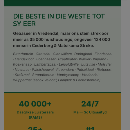
DIE BESTE IN DIE WESTE TOT
SY EER
Gebaseer in Vredendal, maar ons stem strek oor
meer as 35 000 huishoudings, ongeveer 124 000
mense in Cederberg & Matsikama Streke.
Bitterfontein · Citrusdal · Clanwilliam · Doringbaai · Elandsbaai
· Elandskloof · Ebenhaeser · Graafwater · Klawer · Kliprand ·
Koekenaap · Lambertsbaai · Leipoldtville · Lutzville · Molsvlei
· Nuwerus · Paleisheuwel · Papendorp · Putsekloof · Rietpoort
· Stofkraal · Strandfontein · Vanrhynsdorp · Vredendal ·
Wupperthal (asook Velddrif, Laaiplek & Loeriesfontein)
40 000+
24/7
Daaglikse Luisteraars
Ma — So Uitsaaityd
(RAMS)
25+
#1