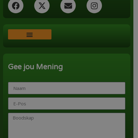
Word ‘n Ondersteuner
Gee jou Mening