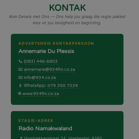
KONTAK
Kom Gesels met Ons — Ons help jou graag die regte pakket
kies vir jou besigheid en begroting.
ADVERTENSIE KONTAKPERSOON
Annemarie Du Plessis
📞
(083) 446-6803
📧
annemarie@934fm.co.za
📧
info@934.co.za
📱 WhatsApp:
079 350 7339
🌐
www.934fm.co.za
STASIE-ADRES
Radio Namakwaland
📍 Voortrekkerstraat 24, Vredendal, 8160