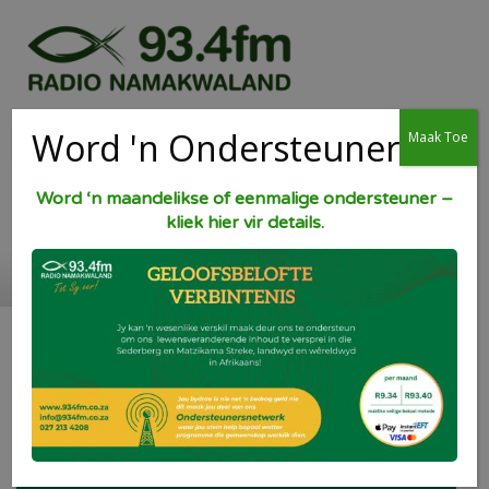
Word 'n Ondersteuner
Maak Toe
Word ‘n maandelikse of eenmalige ondersteuner –
kliek hier vir details.
🎧 93.4fm
RADIO NAMAKWALAND
Tot Sy eer!
Advertensie Tariewe