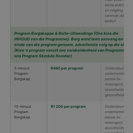
beste praktyke
en inligting
rakende die
bedryf.
Program Borgskappe & Buite-Uitsendings (Ons kies die
INHOUD van die Programme). Borg word teen aanvang en die
einde van die program genoem, advertensie volg op die einde.
(Kies ’n program vanuit ons verskeidenheid van Programme op
ons Program Skedule Rooster)
5-minuut
R460 per program
Ondersteun jou
Program
onderneming se
Borgskap
passie bv.
motorsport,
skoonheidsorg,
gesondheid
15-minuut
R1 200 per program
Ondersteun jou
Program
onderneming se
Borgskap
passie bv.
motorsport,
skoonheidsorg,