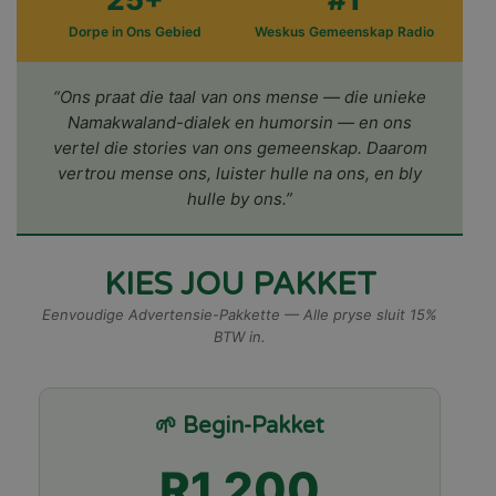
Dorpe in Ons Gebied
Weskus Gemeenskap Radio
“Ons praat die taal van ons mense — die unieke
Namakwaland-dialek en humorsin — en ons
vertel die stories van ons gemeenskap. Daarom
vertrou mense ons, luister hulle na ons, en bly
hulle by ons.”
KIES JOU PAKKET
Eenvoudige Advertensie-Pakkette — Alle pryse sluit 15%
BTW in.
🌱 Begin-Pakket
R1 200