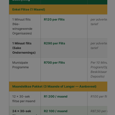
Enkel Flitse (1 Maand)
1 Minuut flits
R120 per Flits
per advertensie
(Nie-
tarief
winsgewende
Organisasies)
1 Minuut flits
R290 per Flits
per advertensie
(Sake
tarief
Ondernemings)
Munisipale
R700 per Flits
Per 10 Minute
Programme
Program/Opnam
Beskikbaar (50%
Deposito)
Maandelikse Pakket (3 Maande of Langer — Aanbeveel)
12 × 30-sek
R1 200 / maand
R100 per flits
flitse per maand
24 × 30-sek
R2 100 / maand
R87,50 per flits