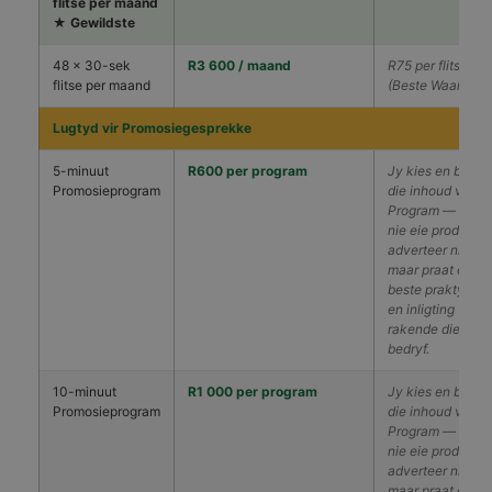
flitse per maand
★ Gewildste
48 × 30-sek
R3 600 / maand
R75 per flits
flitse per maand
(Beste Waarde)
Lugtyd vir Promosiegesprekke
5-minuut
R600 per program
Jy kies en bepaa
Promosieprogram
die inhoud v.d.
Program — mag
nie eie produkte
adverteer nie,
maar praat oor
beste praktyke
en inligting
rakende die
bedryf.
10-minuut
R1 000 per program
Jy kies en bepaa
Promosieprogram
die inhoud v.d.
Program — mag
nie eie produkte
adverteer nie,
maar praat oor