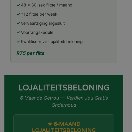
48 × 30-sek flitse / maand
±12 flitse per week
Vervaardiging ingesluit
Voorrangskedule
Kwalifiseer vir Lojaliteitsbeloning
R75 per flits
LOJALITEITSBELONING
6 Maande Getrou — Verdien Jou Gratis
Onderhoud
★ 6-MAAND
LOJALITEITSBELONING