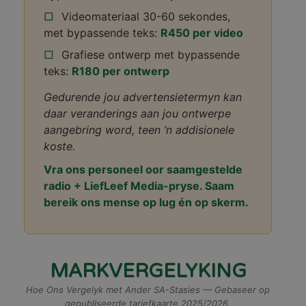
Videomateriaal 30-60 sekondes,
met bypassende teks:
R450 per video
Grafiese ontwerp met bypassende
teks:
R180 per ontwerp
Gedurende jou advertensietermyn kan
daar veranderings aan jou ontwerpe
aangebring word, teen ’n addisionele
koste.
Vra ons personeel oor saamgestelde
radio + LiefLeef Media-pryse. Saam
bereik ons mense op lug én op skerm.
MARKVERGELYKING
Hoe Ons Vergelyk met Ander SA-Stasies — Gebaseer op
gepubliseerde tariefkaarte 2025/2026.