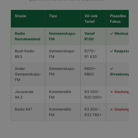
Stasie
Tipe
30-sek
Plaaslike
Tarief
Fokus
Radio
Gemeenskaps-
Vanaf
✓ Weskus
Namakwaland
FM
R100
Bush Radio
Gemeenskaps-
R770–
✓ Kaapstad
89.5
FM
R1 430
Ander
Gemeenskaps-
R600–
✓
Gemeenskaps-
FM
R800
Streekswyd
FM
Jacaranda
Kommersiële
R3 000–
✗ Gauteng
94.2
FM
R20 000+
Radio 947
Kommersiële
R3 930–
✗ Gauteng
FM
R32 760+