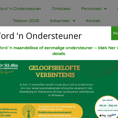
ord ‘n Ondersteuner
Ontstaan
Personeel
Teleton 2026
Adverteer
Kontak
ord 'n Ondersteuner
Ma
ord ‘n maandelikse of eenmalige ondersteuner – kliek hier v
details.
Maak 2 pakkies aarbei jellie aan met 375 
[150 gr] malvalekkers in kleiner stukkies. R
warm. Klits 1 blikkie yskoue Idealmelk styf 
250 ml room styf en vou laaste in. Skep in
versier met vars aarbeie en geklopte roo
Deel dit!