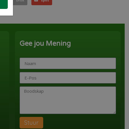
Druk
Epos
Gee jou Mening
Stuur