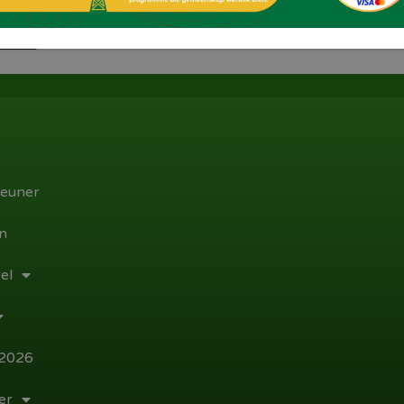
Facebook
Twitter
WhatsApp
euner
n
el
 2026
er