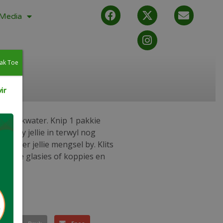
Media
ak Toe
ir
ml kookwater. Knip 1 pakkie
oer by jellie in terwyl nog
en roer jellie mengsel by. Klits
 aparte glasies of koppies en
m.