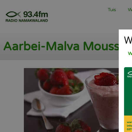
Tuis
W
W
Aarbei-Malva Mousse
W