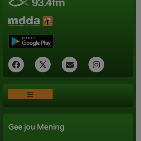
Word ‘n Ondersteuner
Gee jou Mening