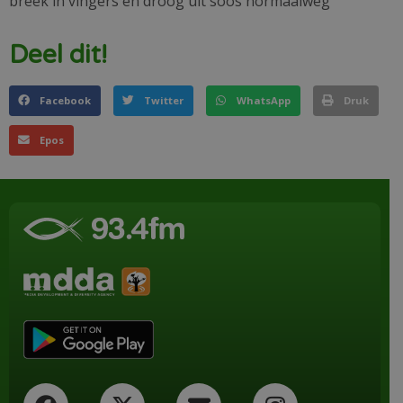
breek in vingers en droog uit soos normaalweg
Deel dit!
Facebook
Twitter
WhatsApp
Druk
Epos