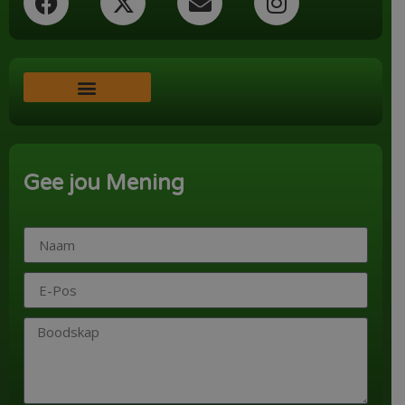
Word ‘n Ondersteuner
Gee jou Mening