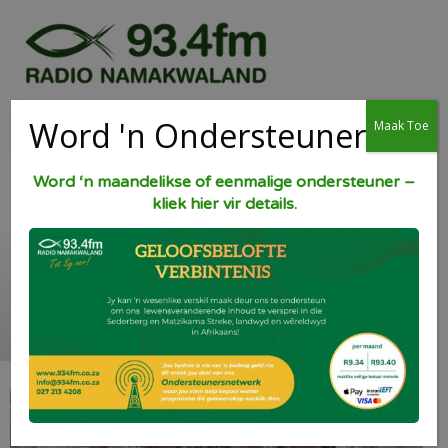
Word 'n Ondersteuner
Maak Toe
Word ‘n maandelikse of eenmalige ondersteuner –
kliek hier vir details.
Buurvrou se Growwe
beskuit