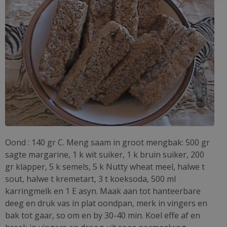
Oond : 140 gr C. Meng saam in groot mengbak: 500 gr
sagte margarine, 1 k wit suiker, 1 k bruin suiker, 200
gr klapper, 5 k semels, 5 k Nutty wheat meel, halwe t
sout, halwe t kremetart, 3 t koeksoda, 500 ml
karringmelk en 1 E asyn. Maak aan tot hanteerbare
deeg en druk vas in plat oondpan, merk in vingers en
bak tot gaar, so om en by 30-40 min. Koel effe af en