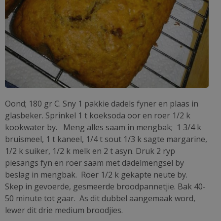
Oond; 180 gr C. Sny 1 pakkie dadels fyner en plaas in
glasbeker. Sprinkel 1 t koeksoda oor en roer 1/2 k
kookwater by. Meng alles saam in mengbak; 1 3/4 k
bruismeel, 1 t kaneel, 1/4 t sout 1/3 k sagte margarine,
1/2 k suiker, 1/2 k melk en 2 t asyn. Druk 2 ryp
piesangs fyn en roer saam met dadelmengsel by
beslag in mengbak. Roer 1/2 k gekapte neute by.
Skep in gevoerde, gesmeerde broodpannetjie. Bak 40-
50 minute tot gaar. As dit dubbel aangemaak word,
lewer dit drie medium broodjies.