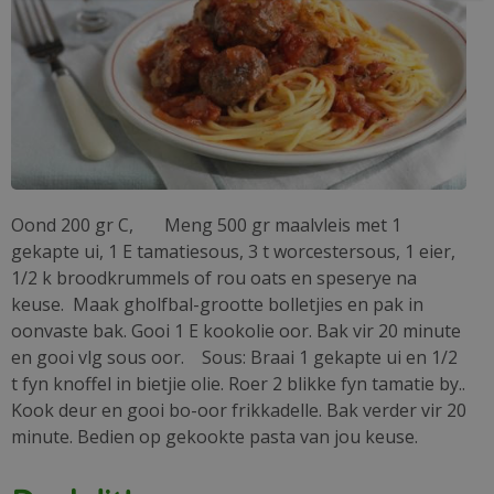
Oond 200 gr C, Meng 500 gr maalvleis met 1
gekapte ui, 1 E tamatiesous, 3 t worcestersous, 1 eier,
1/2 k broodkrummels of rou oats en speserye na
keuse. Maak gholfbal-grootte bolletjies en pak in
oonvaste bak. Gooi 1 E kookolie oor. Bak vir 20 minute
en gooi vlg sous oor. Sous: Braai 1 gekapte ui en 1/2
t fyn knoffel in bietjie olie. Roer 2 blikke fyn tamatie by..
Kook deur en gooi bo-oor frikkadelle. Bak verder vir 20
minute. Bedien op gekookte pasta van jou keuse.