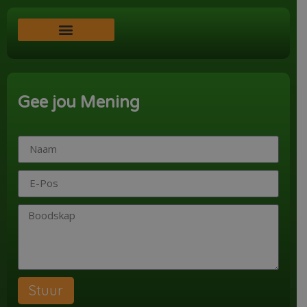
Word ‘n Ondersteuner
Gee jou Mening
Stuur