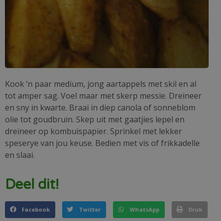
Kook ‘n paar medium, jong aartappels met skil en al
tot amper sag. Voel maar met skerp messie. Dreineer
en sny in kwarte. Braai in diep canola of sonneblom
olie tot goudbruin. Skep uit met gaatjies lepel en
dreineer op kombuispapier. Sprinkel met lekker
speserye van jou keuse. Bedien met vis of frikkadelle
en slaai.
Deel dit!
Facebook
Twitter
WhatsApp
Druk