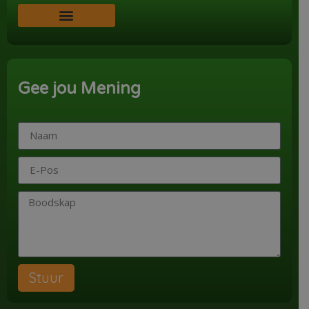
Word ‘n Ondersteuner
Gee jou Mening
Stuur