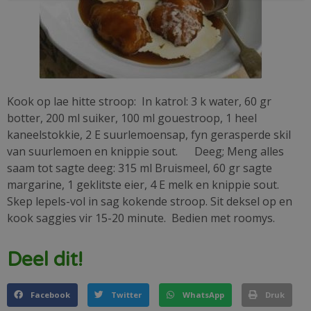
Kook op lae hitte stroop: In katrol: 3 k water, 60 gr
botter, 200 ml suiker, 100 ml gouestroop, 1 heel
kaneelstokkie, 2 E suurlemoensap, fyn gerasperde skil
van suurlemoen en knippie sout. Deeg; Meng alles
saam tot sagte deeg: 315 ml Bruismeel, 60 gr sagte
margarine, 1 geklitste eier, 4 E melk en knippie sout.
Skep lepels-vol in sag kokende stroop. Sit deksel op en
kook saggies vir 15-20 minute. Bedien met roomys.
Deel dit!
Facebook
Twitter
WhatsApp
Druk