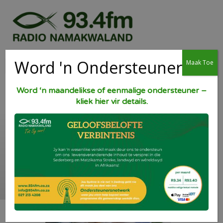
Word 'n Ondersteuner
Maak Toe
Word ‘n maandelikse of eenmalige ondersteuner –
kliek hier vir details.
Hoender in
grondboontjiebotter
sous