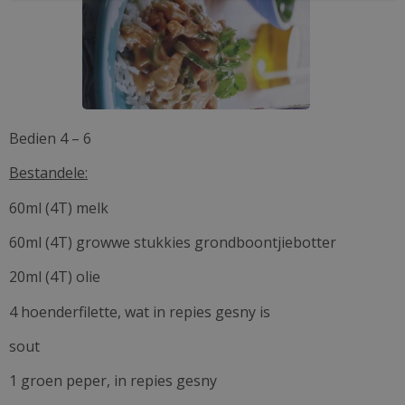
Bedien 4 – 6
Bestandele:
60ml (4T) melk
60ml (4T) growwe stukkies grondboontjiebotter
20ml (4T) olie
4 hoenderfilette, wat in repies gesny is
sout
1 groen peper, in repies gesny