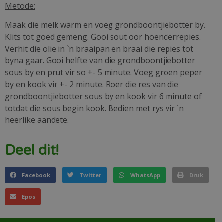
Metode:
Maak die melk warm en voeg grondboontjiebotter by.
Klits tot goed gemeng. Gooi sout oor hoenderrepies.
Verhit die olie in `n braaipan en braai die repies tot
byna gaar. Gooi helfte van die grondboontjiebotter
sous by en prut vir so +- 5 minute. Voeg groen peper
by en kook vir +- 2 minute. Roer die res van die
grondboontjiebotter sous by en kook vir 6 minute of
totdat die sous begin kook. Bedien met rys vir `n
heerlike aandete.
Deel dit!
Facebook
Twitter
WhatsApp
Druk
Epos