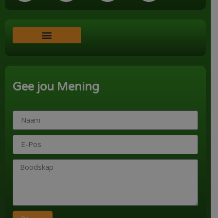
Word ‘n Ondersteuner
Gee jou Mening