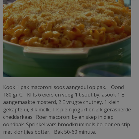
Kook 1 pak macoroni soos aangedui op pak. Oond
180 gr C. Klits 6 eiers en voeg 1 t sout by, asook 1 E
aangemaakte mosterd, 2 E vrugte chutney, 1 klein
gekapte ui, 3 k melk, 1 k plein jogurt en 2 k gerasperde
cheddarkaas. Roer macoroni by en skep in diep
oondbak. Sprinkel vars broodkrummels bo-oor en stip
met klontjies botter. Bak 50-60 minute.