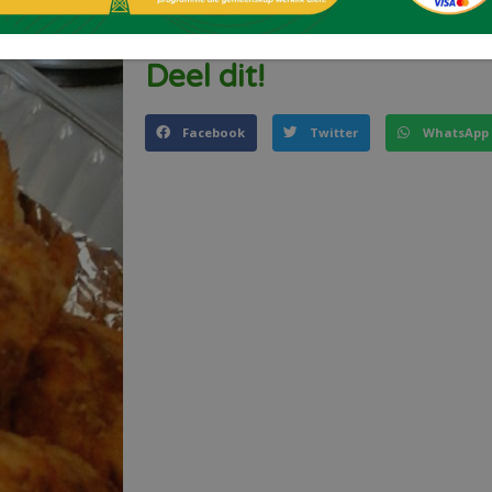
gebakte uieringe, gebakte aartappels en s
Deel dit!
Facebook
Twitter
WhatsApp