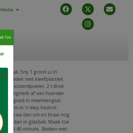
Media
ak Toe
ir
 glasbak. Sny 1 groot ui in
r en bedek met kleefplastiek
 2 t mosterdpoeier, 2 t droë
die karringmelk af van hoender
e stuk goed in meelmengsel.
m-warm in ‘n diep kastrol.
nt , draai dan om en braai nog
plaas dan in glasbak. Maak toe
 C vir 30-40 minute. Bedien met