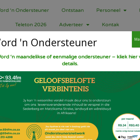
ord ‘n Ondersteuner
Ontstaan
Personeel
Teleton 2026
Adverteer
Kontak
ord 'n Ondersteuner
Ma
Hoender
ord ‘n maandelikse of eenmalige ondersteuner – kliek hier v
details.
Plaas 12 stukke hoender in enkellaag in ‘n
ringe bo-oor. Gooi 500 ml karringmelk oo
Plaas oornag in yskas. Meng 1 k koekmeel,
tiemie, 1 t rooipeper en 1 t sout. Vee al 
en sprinkel met hoenderspeserye. Rol elk
Laat vir 15 minute staan. Maak olie mediu
Braai hoenderstukke 15 minute aan een ka
15 minute. Dreineer op kombuispapier en 
met tinfoelie en plaas in oond van 140 gr