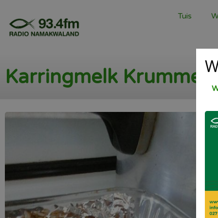
Tuis
W
W
Karringmelk Krummel 
W