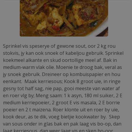
Sprinkel vis speserye of gewone sout, oor 2 kg rou
stokvis, jy kan ook snoek of kabeljou gebruik. Sprinkel
koekmeel alkante en skud oortollige meel af. Bak in
medium-warm vlak olie. Moenie te droog bak, veral as
jy snoek gebruik. Dreineer op kombuispapier en hou
eenkant. Maak kerriesous; Kook 8 groot uie, in ringe
gesny tot half sag, nie pap, gooi meeste van water af
en roer vlg by; Meng saam: 1 k asyn, 180 ml suiker, 2 E
medium kerriepoeier, 2 groot E vis masala, 2 E borrie
poeier en 2 t maizena. Roer klonte uit en roer by uie,
kook deur, as te dik, voeg bietjie kookwater by. Skep
van sous onder in glas bak en pak laag vis bo-op, dan
laag kerriesous, dan weer laag vis en skep bo-oor