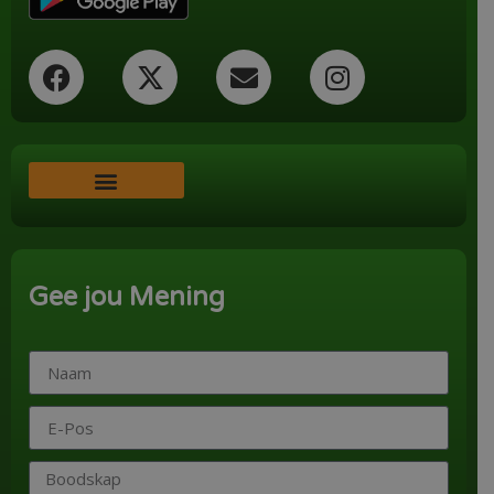
Word ‘n Ondersteuner
Gee jou Mening