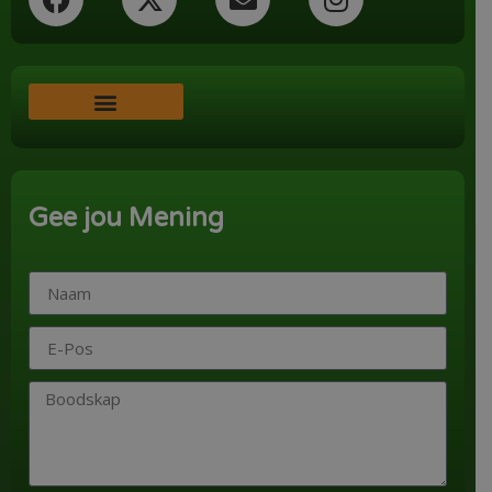
Word ‘n Ondersteuner
Gee jou Mening