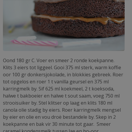
Oond 180 gr C. Voer en smeer 2 ronde koekpanne.
Klits 3 eiers tot liggeel. Gooi 375 ml sterk, warm koffie
oor 100 gr donkersjokolade, in blokkies gebreek. Roer
tot opgelos en roer 1 t vanilla geursel en 375 ml
karringmelk by. Sif 625 ml koekmeel, 2 t koeksoda,
halwe t bakboeier en halwe t sout saam, voeg 750 ml
strooisuiker by. Stel klitser op laag en klits 180 ml
canola olie stadig by eiers. Roer karringmelk mengsel
by eier en olie en vou droë bestandele by. Skep in 2
koekpanne en bak vir 30 minute tot gaar. Smeer
caramel kondensmelk tussen lae en bo-oor.