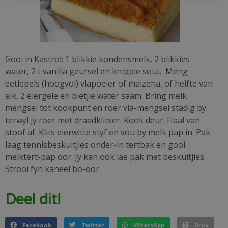
Gooi in Kastrol: 1 blikkie kondensmelk, 2 blikkies
water, 2 t vanilla geursel en knippie sout. Meng
eetlepels (hoogvol) vlapoeier of maizena, of helfte van
elk, 2 eiergele en bietjie water saam. Bring melk
mengsel tot kookpunt en roer vla-mengsel stadig by
terwyl jy roer met draadklitser. Kook deur. Haal van
stoof af. Klits eierwitte styf en vou by melk pap in. Pak
laag tennisbeskuitjies onder-in tertbak en gooi
melktert-pap oor. Jy kan ook lae pak met beskuitjies.
Strooi fyn kaneel bo-oor.
Deel dit!
Facebook
Twitter
WhatsApp
Druk