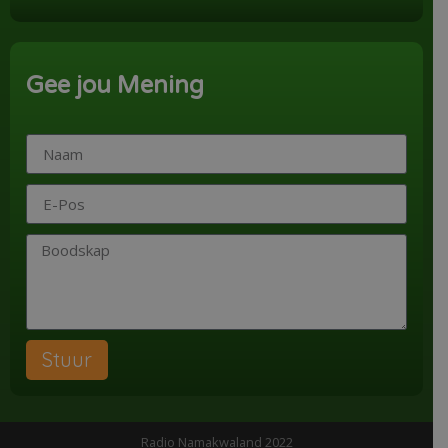
Word ‘n Ondersteuner
Gee jou Mening
Stuur
Radio Namakwaland 2022