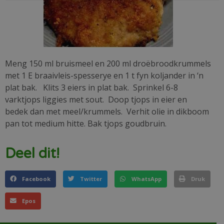
Meng 150 ml bruismeel en 200 ml droëbroodkrummels
met 1 E braaivleis-spesserye en 1 t fyn koljander in ‘n
plat bak. Klits 3 eiers in plat bak. Sprinkel 6-8
varktjops liggies met sout. Doop tjops in eier en
bedek dan met meel/krummels. Verhit olie in dikboom
pan tot medium hitte. Bak tjops goudbruin.
Deel dit!
Facebook
Twitter
WhatsApp
Druk
Epos