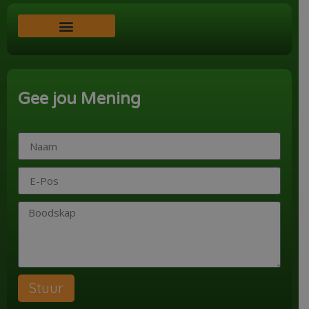
Word ‘n Ondersteuner
Gee jou Mening
Stuur