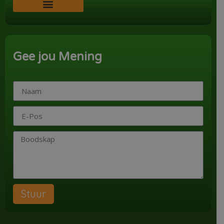
Word ‘n Ondersteuner
Gee jou Mening
Stuur