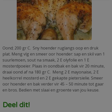
Oond; 200 gr C. Sny hoender ruglangs oop en druk
plat. Meng vlg en smeer oor hoender: sap en skil van 1
suurlemoen, sout na smaak, 2 E olyfolie en 1 E
mosterdpoeier. Plaas in oondbak en bak vir 20 minute,
draai oond af na 180 gr C. Meng 2 E mayonaise, 2 E
heelkorrel mosterd en 2 E gekapte pietersielie. Smeer
oor hoender en bak verder vir 45 – 50 minute tot gaar
en bros. Bedien met slaai en groente van jou keuse.
Deel dit!