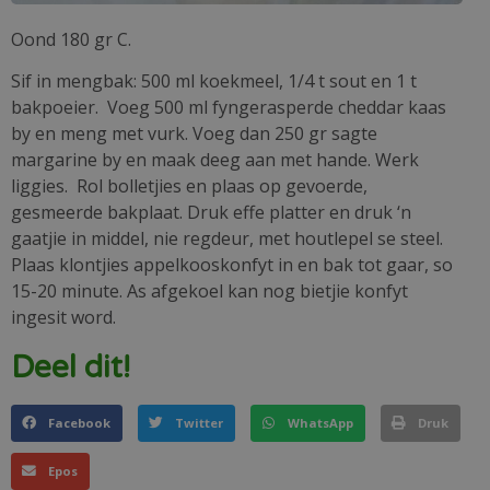
Oond 180 gr C.
Sif in mengbak: 500 ml koekmeel, 1/4 t sout en 1 t
bakpoeier. Voeg 500 ml fyngerasperde cheddar kaas
by en meng met vurk. Voeg dan 250 gr sagte
margarine by en maak deeg aan met hande. Werk
liggies. Rol bolletjies en plaas op gevoerde,
gesmeerde bakplaat. Druk effe platter en druk ‘n
gaatjie in middel, nie regdeur, met houtlepel se steel.
Plaas klontjies appelkooskonfyt in en bak tot gaar, so
15-20 minute. As afgekoel kan nog bietjie konfyt
ingesit word.
Deel dit!
Facebook
Twitter
WhatsApp
Druk
Epos