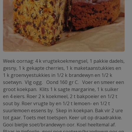
Week oornag: 4 k vrugtekoekmengsel, 1 pakkie dadels,
gesny, 1 k gekapte cherries, 1 k maketaanstukkies en
1 k groenvyestukkies in 1/2 k brandewyn en 1/2 k
soetwyn. Vlg ogg. Oond 160 gr C. Voer en smeer een
groot koekpan. Klits 1 k sagte margarine, 1 k suiker
en 4 eiers. Roer 2 k koekmeel, 2 t bakpoeier en 1/2 t
sout by. Roer vrugte by en 1/2 t lemoen- en 1/2 t
suurlemoen essens by. Skep in koekpan. Bak vir 2 ure
tot gaar. Toets met toetspen. Keer uit op draadrakkie.
Gooi bietjie soet/brandewyn oor. Koel heeltemal af.
Plaas in tinfoelie, gooi nog soetwyn/brandewyn oor en