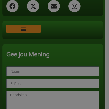
Word ‘n Ondersteuner
Gee jou Mening