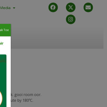
Media
ak Toe
ir
oondbak. gooi room oor.
30 minute by 180ºC.