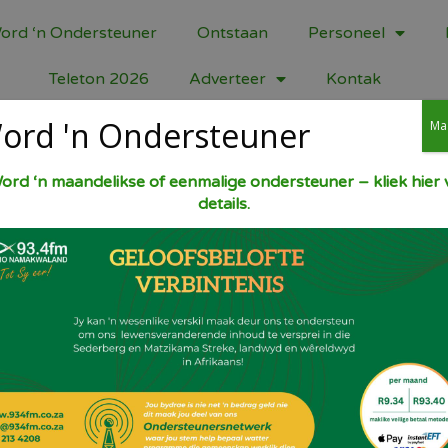
ord ‘n Ondersteuner
Ontstaan
Personeel
Teleton 2026
Adverteer
Kontak
ord 'n Ondersteuner
Ma
ord ‘n maandelikse of eenmalige ondersteuner – kliek hier v
details.
8-10 snye ou witbrood (korsies afgesny)
250 ml vars room
Melk
Donkerbruin suiker (karamel) na smaak
Doop snye brood vlugtig in melk. Pak in 
Sprinkel suiker bo-oor. Bak vir ongeveer 