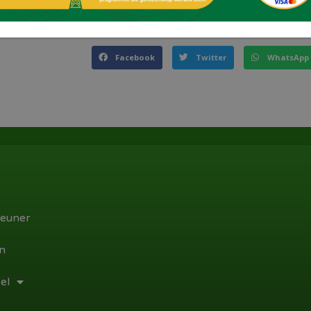
Deel dit!
Facebook
Twitter
WhatsApp
euner
n
el