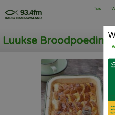
Tuis
W
W
Luukse Broodpoeding
W