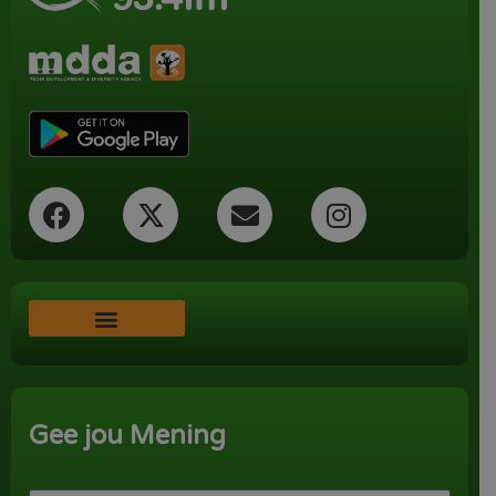
Word ‘n Ondersteuner
Gee jou Mening