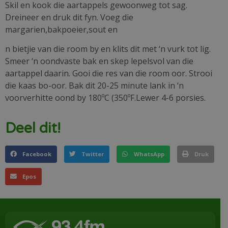
Skil en kook die aartappels gewoonweg tot sag.
Dreineer en druk dit fyn. Voeg die
margarien,bakpoeier,sout en
n bietjie van die room by en klits dit met ‘n vurk tot lig.
Smeer ‘n oondvaste bak en skep lepelsvol van die
aartappel daarin. Gooi die res van die room oor. Strooi
die kaas bo-oor. Bak dit 20-25 minute lank in ‘n
voorverhitte oond by 180ºC (350ºF.Lewer 4-6 porsies.
Deel dit!
Facebook
Twitter
WhatsApp
Druk
Epos