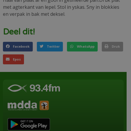
Haal van plaat af en gooi in gesmeerde pan.Druk plat
met agterkant van lepel. Stol in yskas. Sny in blokkies
en verpak in bak met deksel.
Deel dit!
Facebook
Twitter
WhatsApp
Druk
Epos