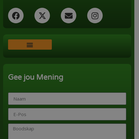
Word ‘n Ondersteuner
Gee jou Mening