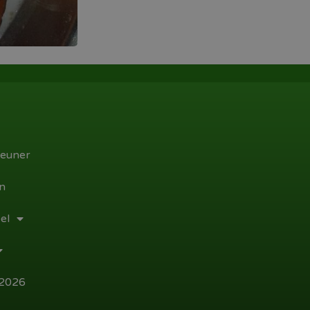
euner
n
el
 2026