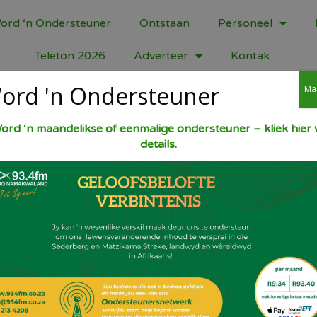
ord ‘n Ondersteuner
Ontstaan
Personeel
Teleton 2026
Adverteer
Kontak
ord 'n Ondersteuner
Ma
ord ‘n maandelikse of eenmalige ondersteuner – kliek hier v
details.
1½ kop opgekookte pampoen.1 Eetl xylitol
Groot plaaseiers.1 Kop neutmeel og gewon
sout.As jy neutmeel gebruik moet jy 1 tel 
kaneel na smaak.Olie van jou keuse om in 
braai baie lekker. Ekstra sout bedien dit m
elkeen.En heel laaste kaneelsuiker gemaak
Deel dit!