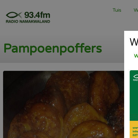
Tuis
W
W
Pampoenpoffers
W