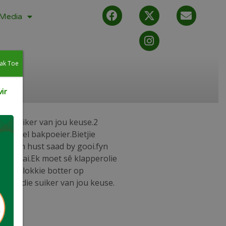
Media
ak Toe
ir
 of suiker van jou keuse.2
e.2 Tel bakpoeier.Bietjie
psylium hust saad by gooi.fyn
te braai.Ek moet sê klapperolie
et ‘n blokkie botter op
 met die suiker van jou keuse.