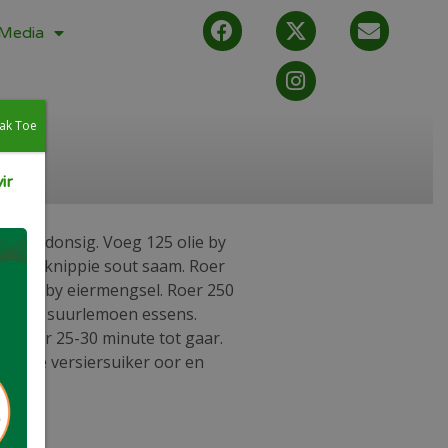
Media
ak Toe
ir
er tot donsig. Voeg 125 olie by
eier en knippie sout saam. Roer
 Roer by eiermengsel. Roer 250
l en 1 t suurlemoen essens.
ak vir 25-30 minute tot gaar.
el droë versiersuiker oor en