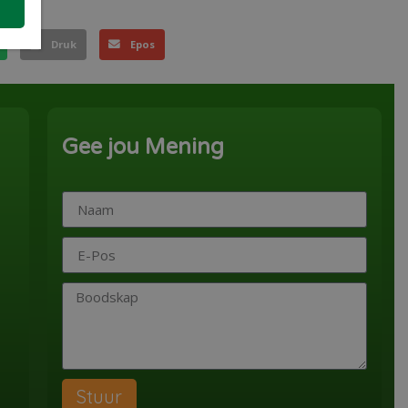
Druk
Epos
Gee jou Mening
Stuur