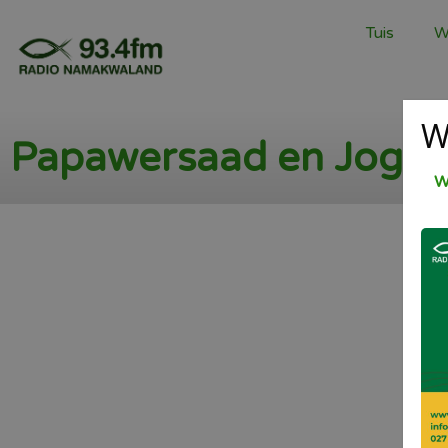
Tuis
W
W
Papawersaad en Jogur
W