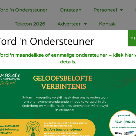
ord ‘n Ondersteuner
Ontstaan
Personeel
Teleton 2026
Adverteer
Kontak
ord 'n Ondersteuner
Ma
t Koek.
ord ‘n maandelikse of eenmalige ondersteuner – kliek hier v
details.
Oond 180 gr C. Klits 4 eiers en 375 ml suik
en klits goed. Sif 1 k koekmeel, 2 t bakpo
190 ml klapper en 125 ml papawersaad by.
ml plein jogurt by en halwe t geel kleurse
Skep in goed gesmeerde ring koekpan en b
Keer uit op draadrakkie en koel af. Sprink
bedien in skywe.
Deel dit!