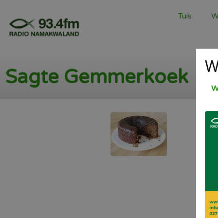
Tuis
W
W
Sagte Gemmerkoek
W