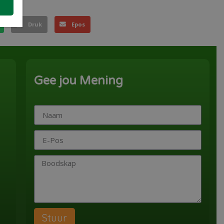
Druk
Epos
Gee jou Mening
Stuur