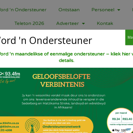
ord ‘n Ondersteuner
Ontstaan
Personeel
Teleton 2026
Adverteer
Kontak
ord 'n Ondersteuner
Ma
ord ‘n maandelikse of eenmalige ondersteuner – kliek hier v
details.
Stel oond op 190 gr C. Smeer groot ringk
cook. Sif in mengbak: 2 k koekmeel, 2 t fyn
bakpoeier, half t sout. Klop 2 eiers in beke
gouestroop, roer deur en voeg by meelmen
swart, koue tee, + 2 t asyn. Roer by deeg. 
tot gaar. Laat afkoel op afkoelrakkie, be
koffie.
Deel dit!