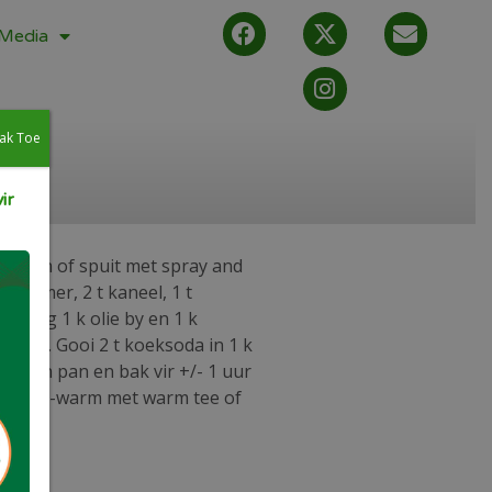
Media
ak Toe
ir
oekpan of spuit met spray and
 gemmer, 2 t kaneel, 1 t
r, voeg 1 k olie by en 1 k
gsel. Gooi 2 t koeksoda in 1 k
Skep in pan en bak vir +/- 1 uur
dien lou-warm met warm tee of