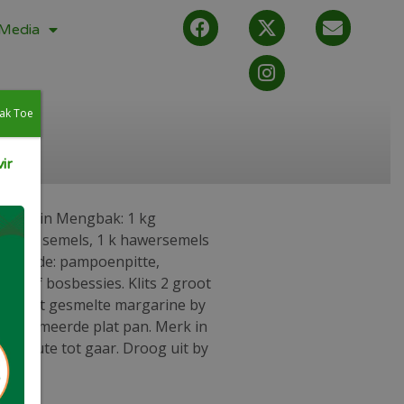
Media
ak Toe
ir
eet af in Mengbak: 1 kg
ker, 1 k semels, 1 k hawersemels
vlg sade: pampoenpitte,
as of bosbessies. Klits 2 groot
roer met gesmelte margarine by
in gesmeerde plat pan. Merk in
5 minute tot gaar. Droog uit by