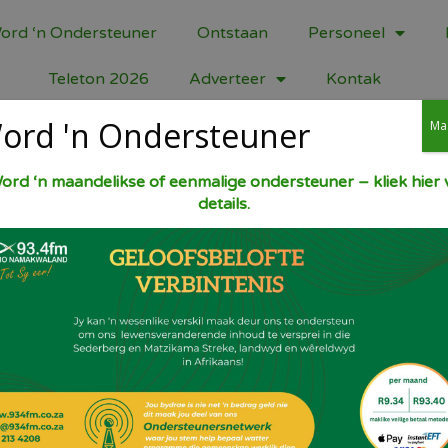
ord ‘n Ondersteuner
Ontstaan
Personeel
Teleton 2026
Adverteer
Kontak
ord 'n Ondersteuner
Ma
ord ‘n maandelikse of eenmalige ondersteuner – kliek hier v
details.
Oond 180 gr C. Smelt 400 gr margarine. M
bruismeel, 2 t bakpoeier, 1 t sout, 1 k sui
[oatbran] 1 k hawermout. halwe k elk van 
sonneblompitte, sesamsaad. halwe k sultan
eiers en klits 2 k karringmelk daarby en 
droë bestandele. Roer goed deur en skep 
blokkies met skerp messie en bak vir 40-4
100 gr C.