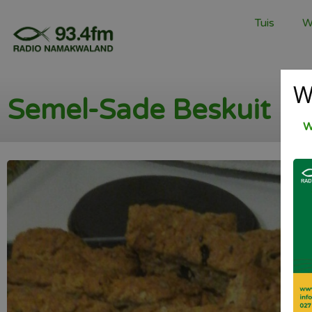
Tuis
W
W
Semel-Sade Beskuit
W