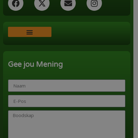
Word ‘n Ondersteuner
Gee jou Mening