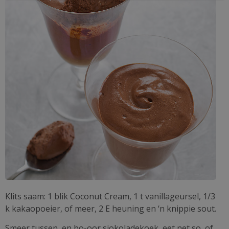
Klits saam: 1 blik Coconut Cream, 1 t vanillageursel, 1/3
k kakaopoeier, of meer, 2 E heuning en ‘n knippie sout.
Smeer tussen, en bo-oor sjokoladekoek, eet net so, of