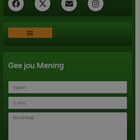
Word ‘n Ondersteuner
Gee jou Mening