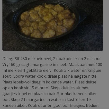
Deeg: Sif 250 ml koekmeel, 2 t bakpoeier en 2 ml sout.
Vryf 60 gr sagte margarine in meel. Maak aan met 100
ml melk en 1 geklitste eier. Kook 3 k water en knippie
sout. Sodra water kook, draai plaat na laagste hitte.
Plaas lepels-vol deeg in kokende water. Plaas deksel
op en kook vir 15 minute. Skep kluitjies uit met
gaatjies-lepel en plaas in bak. Sprinkel kaneelsuiker
oor. Skep 2 t margarine in water in kastrol en 1 E
kaneelsuiker. Kook deur en gooi oor kluitjies. Bedien