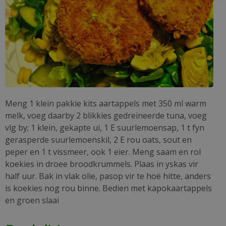
Meng 1 klein pakkie kits aartappels met 350 ml warm
melk, voeg daarby 2 blikkies gedreineerde tuna, voeg
vlg by; 1 klein, gekapte ui, 1 E suurlemoensap, 1 t fyn
gerasperde suurlemoenskil, 2 E rou oats, sout en
peper en 1 t vissmeer, ook 1 eier. Meng saam en rol
koekies in droee broodkrummels. Plaas in yskas vir
half uur. Bak in vlak olie, pasop vir te hoë hitte, anders
is koekies nog rou binne. Bedien met kapokaartappels
en groen slaai