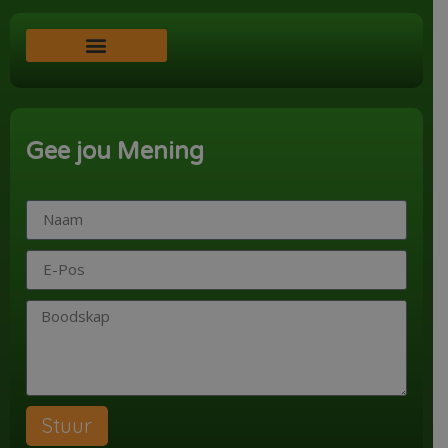
Word ‘n Ondersteuner
Gee jou Mening
Stuur