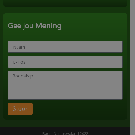
Word ‘n Ondersteuner
Gee jou Mening
Stuur
Radio Namakwaland 2022