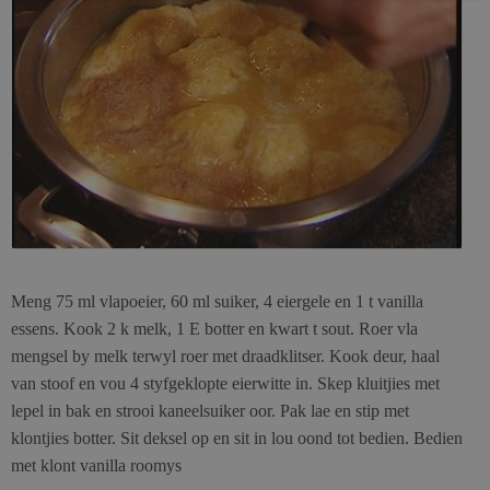
Meng 75 ml vlapoeier, 60 ml suiker, 4 eiergele en 1 t vanilla
essens. Kook 2 k melk, 1 E botter en kwart t sout. Roer vla
mengsel by melk terwyl roer met draadklitser. Kook deur, haal
van stoof en vou 4 styfgeklopte eierwitte in. Skep kluitjies met
lepel in bak en strooi kaneelsuiker oor. Pak lae en stip met
klontjies botter. Sit deksel op en sit in lou oond tot bedien. Bedien
met klont vanilla roomys