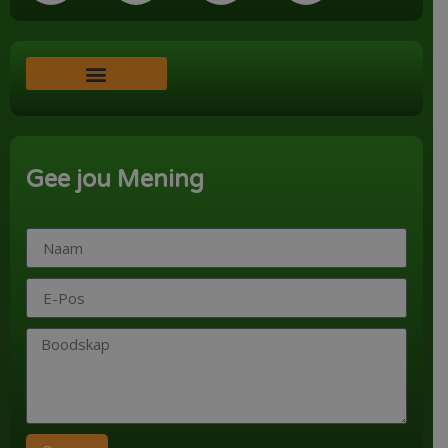
Word ‘n Ondersteuner
Gee jou Mening