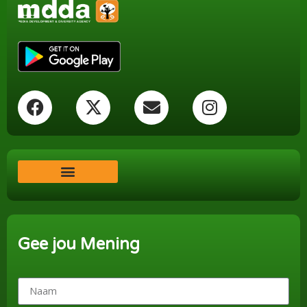
Word ‘n Ondersteuner
Gee jou Mening