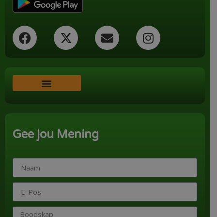
Word ‘n Ondersteuner
Gee jou Mening