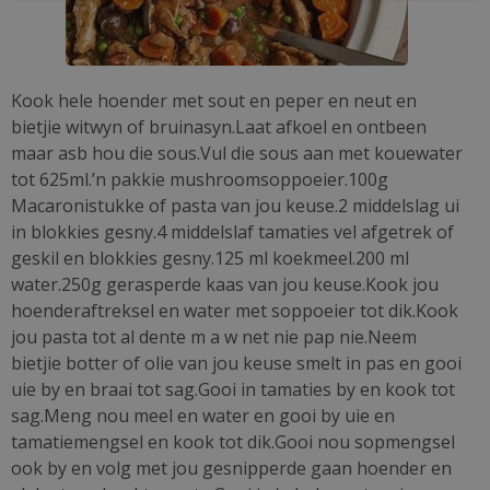
Kook hele hoender met sout en peper en neut en
bietjie witwyn of bruinasyn.Laat afkoel en ontbeen
maar asb hou die sous.Vul die sous aan met kouewater
tot 625ml.’n pakkie mushroomsoppoeier.100g
Macaronistukke of pasta van jou keuse.2 middelslag ui
in blokkies gesny.4 middelslaf tamaties vel afgetrek of
geskil en blokkies gesny.125 ml koekmeel.200 ml
water.250g gerasperde kaas van jou keuse.Kook jou
hoenderaftreksel en water met soppoeier tot dik.Kook
jou pasta tot al dente m a w net nie pap nie.Neem
bietjie botter of olie van jou keuse smelt in pas en gooi
uie by en braai tot sag.Gooi in tamaties by en kook tot
sag.Meng nou meel en water en gooi by uie en
tamatiemengsel en kook tot dik.Gooi nou sopmengsel
ook by en volg met jou gesnipperde gaan hoender en