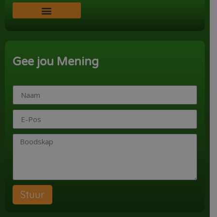
Word ‘n Ondersteuner
Gee jou Mening
Stuur