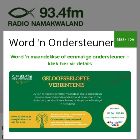
Word 'n Ondersteuner
Maak Toe
Word ‘n maandelikse of eenmalige ondersteuner –
kliek hier vir details.
Brandhouse Media
Toekennings
RADIO NAMAKWALAND ONTVANG TWEE
GESOGTE MEDIA TOEKENNINGS