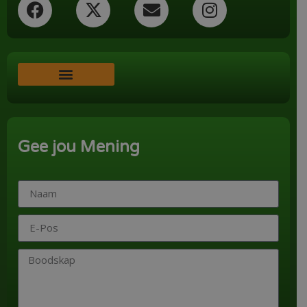
Word ‘n Ondersteuner
Gee jou Mening