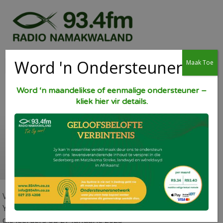
Word 'n Ondersteuner
Maak Toe
Word ‘n maandelikse of eenmalige ondersteuner –
kliek hier vir details.
Laerskool Vredendal
klere-atletiek 2023
Volg hierdie skakel na Radio Namakwaland 93.4fm se
YouTube-kanaal vir die gespreke wat gevoer was met
die leerders op 27 Januarie 2023