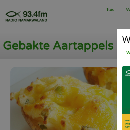
Tuis
W
W
Gebakte Aartappels
W