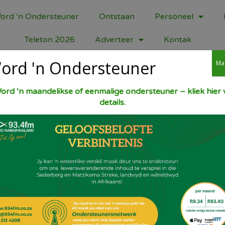
ord ‘n Ondersteuner
Ontstaan
Personeel
Teleton 2026
Adverteer
Kontak
ord 'n Ondersteuner
Ma
ord ‘n maandelikse of eenmalige ondersteuner – kliek hier v
details.
Stel oond op 180 gr C. Bak 4 groot aartapp
sag is wanneer jy mes indruk, omtren so e
intussen 1 pakkie bacon stukkies en 1 gro
sampioene in en roer 4 E room by. Haal aa
versigtig, baie warm. Sny kruis bo-op elke
in mooi glas oondbak. Skep bacon vulsel b
motzerella kaas, gerasper, bo-oor en bak 
sprietui-stingeltjies en sprinkel bo-oor 
slaai of met braaivleis