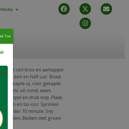
Media
ak Toe
ir
els tot skil bros en aartappel
en tot een en half uur. Braai
ot, gekapte ui, roer gekapte
rtappels uit oond, wees
 aartappel en druk oop. Plaas
inne-in en bo-oor. Sprinkel
vir verder 10 minute. Sny
voor opdien. Bedien met groen