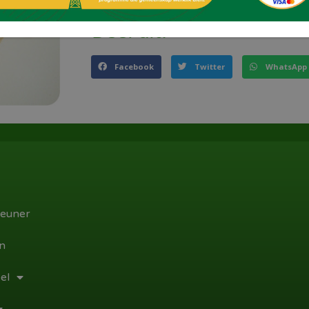
Deel dit!
Facebook
Twitter
WhatsApp
euner
n
el