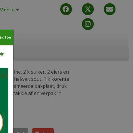
Media
ak Toe
ir
rgarine, 2 k suiker, 2 eiers en
ismeel, halwe t sout, 1 k korente
aas op gesmeerde bakplaat, druk
afkoel rakkie af en verpak in