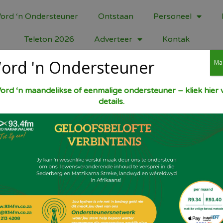
ord ‘n Ondersteuner
Ontstaan
Personeel
Teleton 2026
Adverteer
Kontak
ord 'n Ondersteuner
Ma
es
ord ‘n maandelikse of eenmalige ondersteuner – kliek hier v
details.
Oond 180 gr C. Room saam; 250 gr sagte ma
1 t vanilla geursel. Roer 1 pak, 500 gr bru
en 1 k klapper by. Rol in balletjies en pl
effe platter en bak vir 25 minute. Koel op 
lugdigte houer.
Deel dit!