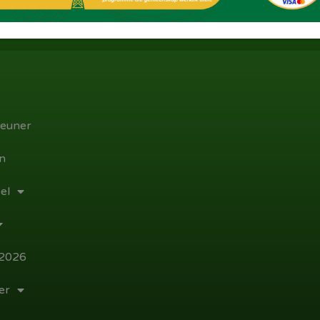
Facebook
Twitter
WhatsApp
euner
n
el
 2026
er