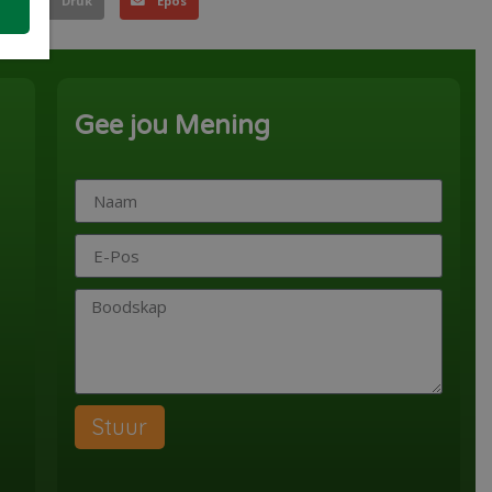
Druk
Epos
Gee jou Mening
Stuur