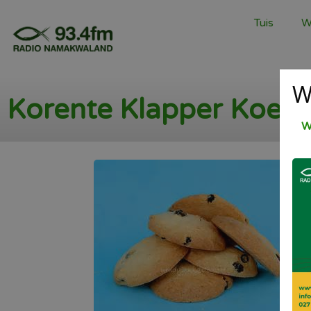
Tuis
W
W
Korente Klapper Koeki
W