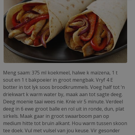
Meng saam: 375 ml koekmeel, halwe k maizena, 1 t
sout en 1 t bakpoeier in groot mengbak. Vryf 4 E
botter in tot lyk soos broodkrummels. Voeg half tot ‘n
driekwart k warm water by, maak aan tot sagte deeg.
Deeg moenie taai wees nie. Knie vir 5 minute. Verdeel
deeg in 6 ewe groot balle en rol uit in ronde, dun, plat
sirkels. Maak gaar in groot swaarboom pan op
medium hitte tot bruin alkant. Hou warm tussen skoon
tee doek. Vul met vulsel van jou keuse. Vir gesonder