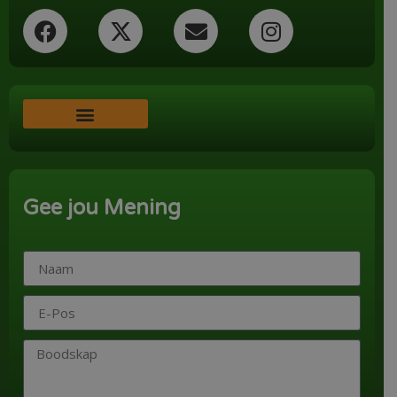
Word ‘n Ondersteuner
Gee jou Mening