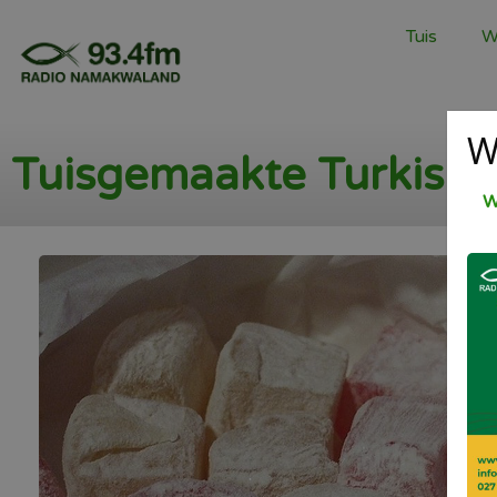
Tuis
W
W
Tuisgemaakte Turkish 
W