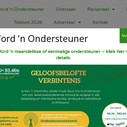
ord ‘n Ondersteuner
Ontstaan
Personeel
Teleton 2026
Adverteer
Kontak
ord 'n Ondersteuner
Ma
Delight
ord ‘n maandelikse of eenmalige ondersteuner – kliek hier v
details.
Week 30 ml gelatien in 50 ml koue water. 
75 ml mielieblom en 1 ml sitroensuur met 
kastrol en roer oor lae hitte tot suiker op
stadige hitte en roer gelatine en 15 ml su
20 mm hoë gesmeerde 120 x 200 ml pan. L
vierkante. Rol in mengsel van gelyke dele 
variasie: Vervang die suurlemoensap met 
druppels rooi voedselkleursel.