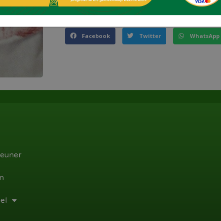
Deel dit!
Facebook
Twitter
WhatsApp
euner
n
el