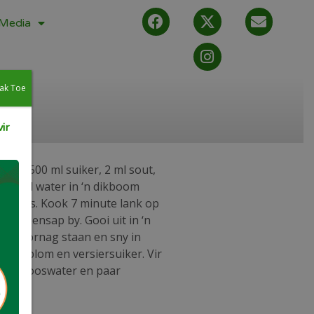
Media
ak Toe
ir
Meng 500 ml suiker, 2 ml sout,
200 ml water in ‘n dikboom
gelos is. Kook 7 minute lank op
urlemoensap by. Gooi uit in ‘n
aat oornag staan en sny in
mielieblom en versiersuiker. Vir
2 ml rooswater en paar